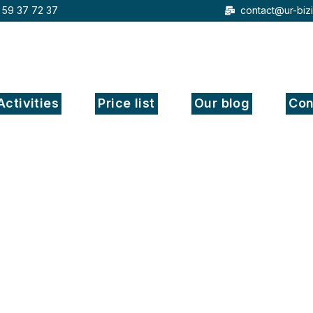
 59 37 72 37
contact@ur-biz
Activities
Price list
Our blog
Con