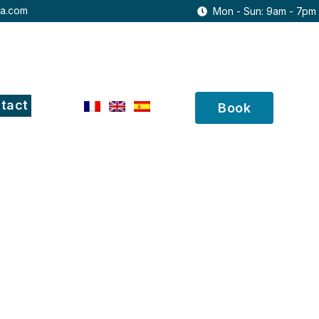
ia.com
Mon - Sun: 9am - 7pm
tact
Book